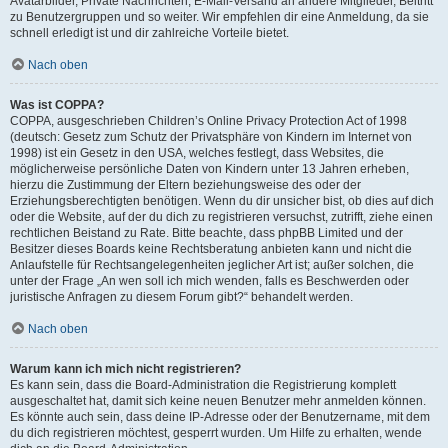
Avatarbilder, Private Nachrichten, E-Mail-Versand an andere Mitglieder, Beitritt
zu Benutzergruppen und so weiter. Wir empfehlen dir eine Anmeldung, da sie
schnell erledigt ist und dir zahlreiche Vorteile bietet.
Nach oben
Was ist COPPA?
COPPA, ausgeschrieben Children’s Online Privacy Protection Act of 1998
(deutsch: Gesetz zum Schutz der Privatsphäre von Kindern im Internet von
1998) ist ein Gesetz in den USA, welches festlegt, dass Websites, die
möglicherweise persönliche Daten von Kindern unter 13 Jahren erheben,
hierzu die Zustimmung der Eltern beziehungsweise des oder der
Erziehungsberechtigten benötigen. Wenn du dir unsicher bist, ob dies auf dich
oder die Website, auf der du dich zu registrieren versuchst, zutrifft, ziehe einen
rechtlichen Beistand zu Rate. Bitte beachte, dass phpBB Limited und der
Besitzer dieses Boards keine Rechtsberatung anbieten kann und nicht die
Anlaufstelle für Rechtsangelegenheiten jeglicher Art ist; außer solchen, die
unter der Frage „An wen soll ich mich wenden, falls es Beschwerden oder
juristische Anfragen zu diesem Forum gibt?“ behandelt werden.
Nach oben
Warum kann ich mich nicht registrieren?
Es kann sein, dass die Board-Administration die Registrierung komplett
ausgeschaltet hat, damit sich keine neuen Benutzer mehr anmelden können.
Es könnte auch sein, dass deine IP-Adresse oder der Benutzername, mit dem
du dich registrieren möchtest, gesperrt wurden. Um Hilfe zu erhalten, wende