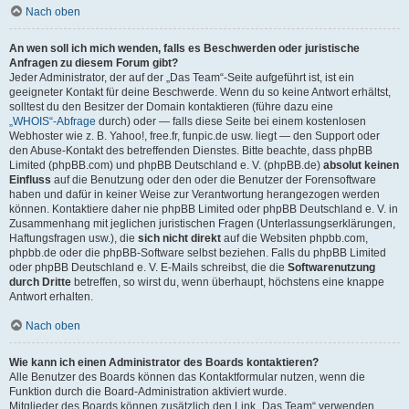
Nach oben
An wen soll ich mich wenden, falls es Beschwerden oder juristische
Anfragen zu diesem Forum gibt?
Jeder Administrator, der auf der „Das Team“-Seite aufgeführt ist, ist ein
geeigneter Kontakt für deine Beschwerde. Wenn du so keine Antwort erhältst,
solltest du den Besitzer der Domain kontaktieren (führe dazu eine
„WHOIS“-Abfrage
durch) oder — falls diese Seite bei einem kostenlosen
Webhoster wie z. B. Yahoo!, free.fr, funpic.de usw. liegt — den Support oder
den Abuse-Kontakt des betreffenden Dienstes. Bitte beachte, dass phpBB
Limited (phpBB.com) und phpBB Deutschland e. V. (phpBB.de)
absolut keinen
Einfluss
auf die Benutzung oder den oder die Benutzer der Forensoftware
haben und dafür in keiner Weise zur Verantwortung herangezogen werden
können. Kontaktiere daher nie phpBB Limited oder phpBB Deutschland e. V. in
Zusammenhang mit jeglichen juristischen Fragen (Unterlassungserklärungen,
Haftungsfragen usw.), die
sich nicht direkt
auf die Websiten phpbb.com,
phpbb.de oder die phpBB-Software selbst beziehen. Falls du phpBB Limited
oder phpBB Deutschland e. V. E-Mails schreibst, die die
Softwarenutzung
durch Dritte
betreffen, so wirst du, wenn überhaupt, höchstens eine knappe
Antwort erhalten.
Nach oben
Wie kann ich einen Administrator des Boards kontaktieren?
Alle Benutzer des Boards können das Kontaktformular nutzen, wenn die
Funktion durch die Board-Administration aktiviert wurde.
Mitglieder des Boards können zusätzlich den Link „Das Team“ verwenden.