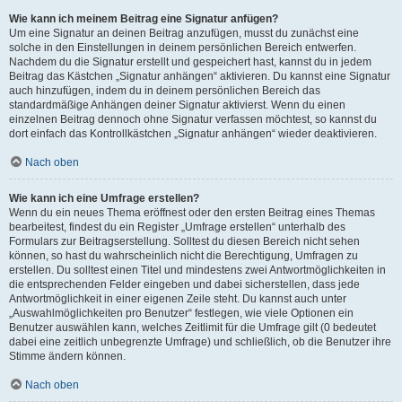
Wie kann ich meinem Beitrag eine Signatur anfügen?
Um eine Signatur an deinen Beitrag anzufügen, musst du zunächst eine
solche in den Einstellungen in deinem persönlichen Bereich entwerfen.
Nachdem du die Signatur erstellt und gespeichert hast, kannst du in jedem
Beitrag das Kästchen „Signatur anhängen“ aktivieren. Du kannst eine Signatur
auch hinzufügen, indem du in deinem persönlichen Bereich das
standardmäßige Anhängen deiner Signatur aktivierst. Wenn du einen
einzelnen Beitrag dennoch ohne Signatur verfassen möchtest, so kannst du
dort einfach das Kontrollkästchen „Signatur anhängen“ wieder deaktivieren.
Nach oben
Wie kann ich eine Umfrage erstellen?
Wenn du ein neues Thema eröffnest oder den ersten Beitrag eines Themas
bearbeitest, findest du ein Register „Umfrage erstellen“ unterhalb des
Formulars zur Beitragserstellung. Solltest du diesen Bereich nicht sehen
können, so hast du wahrscheinlich nicht die Berechtigung, Umfragen zu
erstellen. Du solltest einen Titel und mindestens zwei Antwortmöglichkeiten in
die entsprechenden Felder eingeben und dabei sicherstellen, dass jede
Antwortmöglichkeit in einer eigenen Zeile steht. Du kannst auch unter
„Auswahlmöglichkeiten pro Benutzer“ festlegen, wie viele Optionen ein
Benutzer auswählen kann, welches Zeitlimit für die Umfrage gilt (0 bedeutet
dabei eine zeitlich unbegrenzte Umfrage) und schließlich, ob die Benutzer ihre
Stimme ändern können.
Nach oben