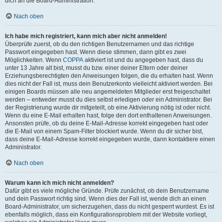
dich an die Board-Administration.
Nach oben
Ich habe mich registriert, kann mich aber nicht anmelden!
Überprüfe zuerst, ob du den richtigen Benutzernamen und das richtige
Passwort eingegeben hast. Wenn diese stimmen, dann gibt es zwei
Möglichkeiten. Wenn
COPPA
aktiviert ist und du angegeben hast, dass du
unter 13 Jahre alt bist, musst du bzw. einer deiner Eltern oder deiner
Erziehungsberechtigten den Anweisungen folgen, die du erhalten hast. Wenn
dies nicht der Fall ist, muss dein Benutzerkonto vielleicht aktiviert werden. Bei
einigen Boards müssen alle neu angemeldeten Mitglieder erst freigeschaltet
werden – entweder musst du dies selbst erledigen oder ein Administrator. Bei
der Registrierung wurde dir mitgeteilt, ob eine Aktivierung nötig ist oder nicht.
Wenn du eine E-Mail erhalten hast, folge den dort enthaltenen Anweisungen.
Ansonsten prüfe, ob du deine E-Mail-Adresse korrekt eingegeben hast oder
die E-Mail von einem Spam-Filter blockiert wurde. Wenn du dir sicher bist,
dass deine E-Mail-Adresse korrekt eingegeben wurde, dann kontaktiere einen
Administrator.
Nach oben
Warum kann ich mich nicht anmelden?
Dafür gibt es viele mögliche Gründe. Prüfe zunächst, ob dein Benutzername
und dein Passwort richtig sind. Wenn dies der Fall ist, wende dich an einen
Board-Administrator, um sicherzugehen, dass du nicht gesperrt wurdest. Es ist
ebenfalls möglich, dass ein Konfigurationsproblem mit der Website vorliegt,