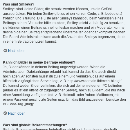
Was sind Smileys?
Smileys sind kleine Bilder, die benutzt werden können, um ein Gefühl
auszudrücken. Für jeden Smiley gibt es einen kurzen Code, z. B. bedeutet :)
fröhlich und :( traurig. Die Liste aller Smileys kannst du beim Verfassen eines
Beitrags sehen. Versuche bitte trotzdem, Smileys nicht zu häufig zu benutzen,
sie können einen Beitrag schnell unlesbar machen und ein Moderator könnte
deshalb deinen Beitrag entsprechend überarbeiten oder gar komplett löschen.
Die Board-Administration kann auch die Anzahl der Smileys begrenzen, die du
in einem Beitrag benutzen kannst.
Nach oben
Kann ich Bilder in meine Beiträge einfügen?
Ja, Bilder können in deinem Beitrag angezeigt werden. Wenn die
Administration Dateianhänge erlaubt hat, kannst du das Bild auch direkt
hochladen. Ansonsten musst du zu einem Bild verlinken, das auf einem
öffentlich zugänglichen Server liegt, z. B. http://www.domain.tld/mein-bild.gif.
Du kannst weder Bilder verlinken, die sich auf deinem eigenen PC befinden
(außer es ist ein öffentlich zugänglicher Server), noch zu Bildern, die nur nach
einer Anmeldung verfügbar sind, z. B. Hotmail- oder Yahoo-Mailboxen, mit
einem Passwort geschützte Seiten usw. Um das Bild anzuzeigen, benutze den
BBCode-Tag „[img]“.
Nach oben
Was sind globale Bekanntmachungen?
Globale Bekanntmachungen beinhalten wichtige Informationen, deshalb