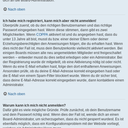
dich an die Board-Administration.
Nach oben
Ich habe mich registriert, kann mich aber nicht anmelden!
Überprüfe zuerst, ob du den richtigen Benutzernamen und das richtige
Passwort eingegeben hast. Wenn diese stimmen, dann gibt es zwei
Möglichkeiten. Wenn
COPPA
aktiviert ist und du angegeben hast, dass du
unter 13 Jahre alt bist, musst du bzw. einer deiner Eltern oder deiner
Erziehungsberechtigten den Anweisungen folgen, die du erhalten hast. Wenn
dies nicht der Fall ist, muss dein Benutzerkonto vielleicht aktiviert werden. Bei
einigen Boards müssen alle neu angemeldeten Mitglieder erst freigeschaltet
werden – entweder musst du dies selbst erledigen oder ein Administrator. Bei
der Registrierung wurde dir mitgeteilt, ob eine Aktivierung nötig ist oder nicht.
Wenn du eine E-Mail erhalten hast, folge den dort enthaltenen Anweisungen.
Ansonsten prüfe, ob du deine E-Mail-Adresse korrekt eingegeben hast oder
die E-Mail von einem Spam-Filter blockiert wurde. Wenn du dir sicher bist,
dass deine E-Mail-Adresse korrekt eingegeben wurde, dann kontaktiere einen
Administrator.
Nach oben
Warum kann ich mich nicht anmelden?
Dafür gibt es viele mögliche Gründe. Prüfe zunächst, ob dein Benutzername
und dein Passwort richtig sind. Wenn dies der Fall ist, wende dich an einen
Board-Administrator, um sicherzugehen, dass du nicht gesperrt wurdest. Es ist
ebenfalls möglich, dass ein Konfigurationsproblem mit der Website vorliegt,