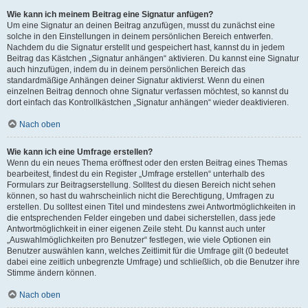
Wie kann ich meinem Beitrag eine Signatur anfügen?
Um eine Signatur an deinen Beitrag anzufügen, musst du zunächst eine
solche in den Einstellungen in deinem persönlichen Bereich entwerfen.
Nachdem du die Signatur erstellt und gespeichert hast, kannst du in jedem
Beitrag das Kästchen „Signatur anhängen“ aktivieren. Du kannst eine Signatur
auch hinzufügen, indem du in deinem persönlichen Bereich das
standardmäßige Anhängen deiner Signatur aktivierst. Wenn du einen
einzelnen Beitrag dennoch ohne Signatur verfassen möchtest, so kannst du
dort einfach das Kontrollkästchen „Signatur anhängen“ wieder deaktivieren.
Nach oben
Wie kann ich eine Umfrage erstellen?
Wenn du ein neues Thema eröffnest oder den ersten Beitrag eines Themas
bearbeitest, findest du ein Register „Umfrage erstellen“ unterhalb des
Formulars zur Beitragserstellung. Solltest du diesen Bereich nicht sehen
können, so hast du wahrscheinlich nicht die Berechtigung, Umfragen zu
erstellen. Du solltest einen Titel und mindestens zwei Antwortmöglichkeiten in
die entsprechenden Felder eingeben und dabei sicherstellen, dass jede
Antwortmöglichkeit in einer eigenen Zeile steht. Du kannst auch unter
„Auswahlmöglichkeiten pro Benutzer“ festlegen, wie viele Optionen ein
Benutzer auswählen kann, welches Zeitlimit für die Umfrage gilt (0 bedeutet
dabei eine zeitlich unbegrenzte Umfrage) und schließlich, ob die Benutzer ihre
Stimme ändern können.
Nach oben