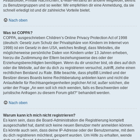
Avatarbilder, Private Nachrichten, E-Mail-Versand an andere Mitglieder, Beitritt
zu Benutzergruppen und so weiter. Wir empfehlen dir eine Anmeldung, da sie
schnell erledigt ist und dir zahlreiche Vorteile bietet.
Nach oben
Was ist COPPA?
COPPA, ausgeschrieben Children’s Online Privacy Protection Act of 1998
(deutsch: Gesetz zum Schutz der Privatsphäre von Kindern im Internet von
1998) ist ein Gesetz in den USA, welches festlegt, dass Websites, die
möglicherweise persönliche Daten von Kindern unter 13 Jahren erheben,
hierzu die Zustimmung der Eltern beziehungsweise des oder der
Erziehungsberechtigten benötigen. Wenn du dir unsicher bist, ob dies auf dich
oder die Website, auf der du dich zu registrieren versuchst, zutrifft, ziehe einen
rechtlichen Beistand zu Rate. Bitte beachte, dass phpBB Limited und der
Besitzer dieses Boards keine Rechtsberatung anbieten kann und nicht die
Anlaufstelle für Rechtsangelegenheiten jeglicher Art ist; außer solchen, die
unter der Frage „An wen soll ich mich wenden, falls es Beschwerden oder
juristische Anfragen zu diesem Forum gibt?“ behandelt werden.
Nach oben
Warum kann ich mich nicht registrieren?
Es kann sein, dass die Board-Administration die Registrierung komplett
ausgeschaltet hat, damit sich keine neuen Benutzer mehr anmelden können.
Es könnte auch sein, dass deine IP-Adresse oder der Benutzername, mit dem
du dich registrieren möchtest, gesperrt wurden. Um Hilfe zu erhalten, wende