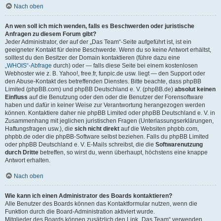
Nach oben
An wen soll ich mich wenden, falls es Beschwerden oder juristische
Anfragen zu diesem Forum gibt?
Jeder Administrator, der auf der „Das Team“-Seite aufgeführt ist, ist ein
geeigneter Kontakt für deine Beschwerde. Wenn du so keine Antwort erhältst,
solltest du den Besitzer der Domain kontaktieren (führe dazu eine
„WHOIS“-Abfrage
durch) oder — falls diese Seite bei einem kostenlosen
Webhoster wie z. B. Yahoo!, free.fr, funpic.de usw. liegt — den Support oder
den Abuse-Kontakt des betreffenden Dienstes. Bitte beachte, dass phpBB
Limited (phpBB.com) und phpBB Deutschland e. V. (phpBB.de)
absolut keinen
Einfluss
auf die Benutzung oder den oder die Benutzer der Forensoftware
haben und dafür in keiner Weise zur Verantwortung herangezogen werden
können. Kontaktiere daher nie phpBB Limited oder phpBB Deutschland e. V. in
Zusammenhang mit jeglichen juristischen Fragen (Unterlassungserklärungen,
Haftungsfragen usw.), die
sich nicht direkt
auf die Websiten phpbb.com,
phpbb.de oder die phpBB-Software selbst beziehen. Falls du phpBB Limited
oder phpBB Deutschland e. V. E-Mails schreibst, die die
Softwarenutzung
durch Dritte
betreffen, so wirst du, wenn überhaupt, höchstens eine knappe
Antwort erhalten.
Nach oben
Wie kann ich einen Administrator des Boards kontaktieren?
Alle Benutzer des Boards können das Kontaktformular nutzen, wenn die
Funktion durch die Board-Administration aktiviert wurde.
Mitglieder des Boards können zusätzlich den Link „Das Team“ verwenden.