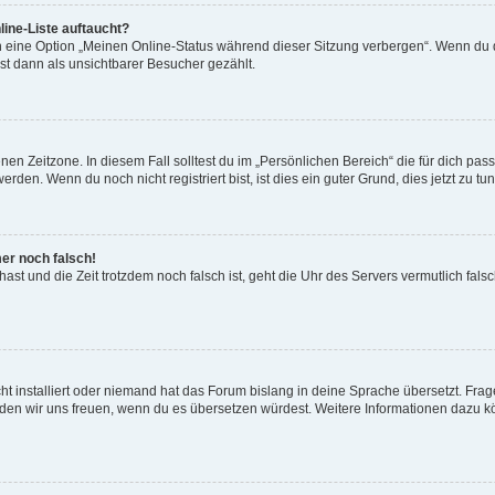
ine-Liste auftaucht?
n eine Option „Meinen Online-Status während dieser Sitzung verbergen“. Wenn du d
st dann als unsichtbarer Besucher gezählt.
en Zeitzone. In diesem Fall solltest du im „Persönlichen Bereich“ die für dich passe
den. Wenn du noch nicht registriert bist, ist dies ein guter Grund, dies jetzt zu tun
mer noch falsch!
t hast und die Zeit trotzdem noch falsch ist, geht die Uhr des Servers vermutlich fal
t installiert oder niemand hat das Forum bislang in deine Sprache übersetzt. Frag
, würden wir uns freuen, wenn du es übersetzen würdest. Weitere Informationen dazu