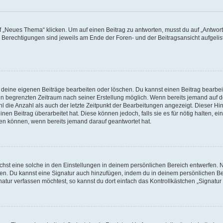
„Neues Thema“ klicken. Um auf einen Beitrag zu antworten, musst du auf „Antworte
e Berechtigungen sind jeweils am Ende der Foren- und der Beitragsansicht aufgeliste
r deine eigenen Beiträge bearbeiten oder löschen. Du kannst einen Beitrag bearbe
inen begrenzten Zeitraum nach seiner Erstellung möglich. Wenn bereits jemand auf de
 die Anzahl als auch der letzte Zeitpunkt der Bearbeitungen angezeigt. Dieser Hi
en Beitrag überarbeitet hat. Diese können jedoch, falls sie es für nötig halten, ei
hen können, wenn bereits jemand darauf geantwortet hat.
st eine solche in den Einstellungen in deinem persönlichen Bereich entwerfen. Na
eren. Du kannst eine Signatur auch hinzufügen, indem du in deinem persönlichen 
atur verfassen möchtest, so kannst du dort einfach das Kontrollkästchen „Signatu