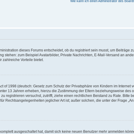
Wie kann ich einen Administrator des Board
istration dieses Forums entscheidet, ob du registriert sein musst, um Beiträge zu s
ung stehen: zum Beispiel Avatarbilder, Private Nachrichten, E-Mail-Versand an ander
 zahlreiche Vorteile bietet.
t of 1998 (deutsch: Gesetz zum Schutz der Privatsphäre von Kindern im Internet vo
unter 13 Jahren erheben, hierzu die Zustimmung der Eltern beziehungsweise des o
h zu registrieren versuchst, zutrifft, ziehe einen rechtlichen Beistand zu Rate. Bit
für Rechtsangelegenheiten jeglicher Art ist; außer solchen, die unter der Frage „
.
g komplett ausgeschaltet hat, damit sich keine neuen Benutzer mehr anmelden könn