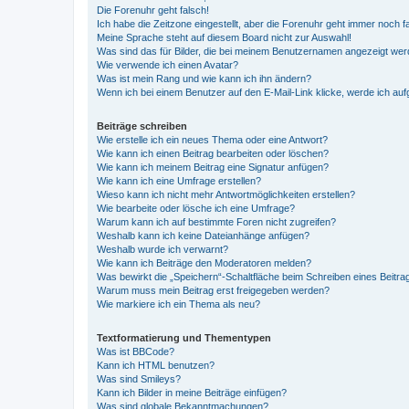
Die Forenuhr geht falsch!
Ich habe die Zeitzone eingestellt, aber die Forenuhr geht immer noch f
Meine Sprache steht auf diesem Board nicht zur Auswahl!
Was sind das für Bilder, die bei meinem Benutzernamen angezeigt we
Wie verwende ich einen Avatar?
Was ist mein Rang und wie kann ich ihn ändern?
Wenn ich bei einem Benutzer auf den E-Mail-Link klicke, werde ich au
Beiträge schreiben
Wie erstelle ich ein neues Thema oder eine Antwort?
Wie kann ich einen Beitrag bearbeiten oder löschen?
Wie kann ich meinem Beitrag eine Signatur anfügen?
Wie kann ich eine Umfrage erstellen?
Wieso kann ich nicht mehr Antwortmöglichkeiten erstellen?
Wie bearbeite oder lösche ich eine Umfrage?
Warum kann ich auf bestimmte Foren nicht zugreifen?
Weshalb kann ich keine Dateianhänge anfügen?
Weshalb wurde ich verwarnt?
Wie kann ich Beiträge den Moderatoren melden?
Was bewirkt die „Speichern“-Schaltfläche beim Schreiben eines Beitra
Warum muss mein Beitrag erst freigegeben werden?
Wie markiere ich ein Thema als neu?
Textformatierung und Thementypen
Was ist BBCode?
Kann ich HTML benutzen?
Was sind Smileys?
Kann ich Bilder in meine Beiträge einfügen?
Was sind globale Bekanntmachungen?