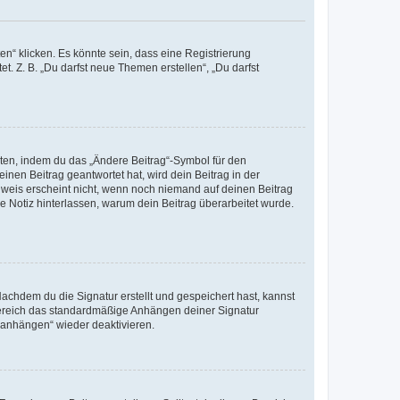
n“ klicken. Es könnte sein, dass eine Registrierung
t. Z. B. „Du darfst neue Themen erstellen“, „Du darfst
iten, indem du das „Ändere Beitrag“-Symbol für den
inen Beitrag geantwortet hat, wird dein Beitrag in der
nweis erscheint nicht, wenn noch niemand auf deinen Beitrag
ne Notiz hinterlassen, warum dein Beitrag überarbeitet wurde.
chdem du die Signatur erstellt und gespeichert hast, kannst
Bereich das standardmäßige Anhängen deiner Signatur
r anhängen“ wieder deaktivieren.