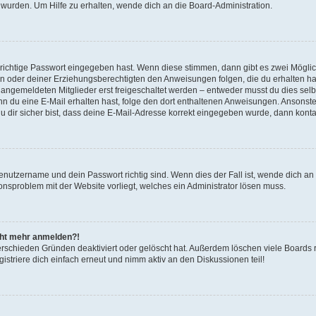
 wurden. Um Hilfe zu erhalten, wende dich an die Board-Administration.
 richtige Passwort eingegeben hast. Wenn diese stimmen, dann gibt es zwei Mögl
tern oder deiner Erziehungsberechtigten den Anweisungen folgen, die du erhalten ha
u angemeldeten Mitglieder erst freigeschaltet werden – entweder musst du dies selbs
. Wenn du eine E-Mail erhalten hast, folge den dort enthaltenen Anweisungen. Ansons
 dir sicher bist, dass deine E-Mail-Adresse korrekt eingegeben wurde, dann kontak
Benutzername und dein Passwort richtig sind. Wenn dies der Fall ist, wende dich a
ionsproblem mit der Website vorliegt, welches ein Administrator lösen muss.
icht mehr anmelden?!
erschieden Gründen deaktiviert oder gelöscht hat. Außerdem löschen viele Boards r
triere dich einfach erneut und nimm aktiv an den Diskussionen teil!