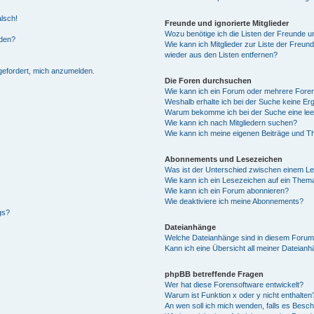
alsch!
Freunde und ignorierte Mitglieder
Wozu benötige ich die Listen der Freunde un
rden?
Wie kann ich Mitglieder zur Liste der Freund
wieder aus den Listen entfernen?
fgefordert, mich anzumelden.
Die Foren durchsuchen
Wie kann ich ein Forum oder mehrere For
Weshalb erhalte ich bei der Suche keine Er
Warum bekomme ich bei der Suche eine lee
Wie kann ich nach Mitgliedern suchen?
Wie kann ich meine eigenen Beiträge und T
Abonnements und Lesezeichen
Was ist der Unterschied zwischen einem L
Wie kann ich ein Lesezeichen auf ein Them
Wie kann ich ein Forum abonnieren?
Wie deaktiviere ich meine Abonnements?
gs?
Dateianhänge
Welche Dateianhänge sind in diesem Forum
Kann ich eine Übersicht all meiner Dateian
phpBB betreffende Fragen
Wer hat diese Forensoftware entwickelt?
Warum ist Funktion x oder y nicht enthalten
An wen soll ich mich wenden, falls es Besc