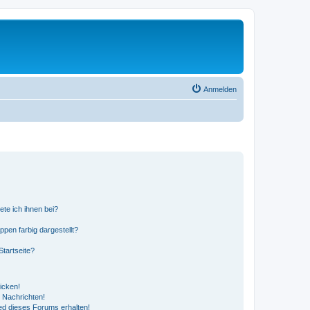
Anmelden
ete ich ihnen bei?
en farbig dargestellt?
tartseite?
icken!
 Nachrichten!
ed dieses Forums erhalten!