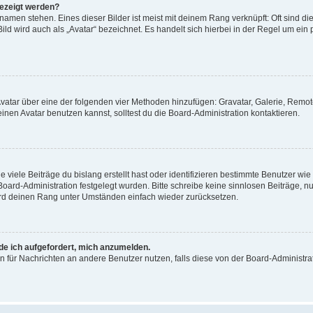
gezeigt werden?
amen stehen. Eines dieser Bilder ist meist mit deinem Rang verknüpft: Oft sind di
ld wird auch als „Avatar“ bezeichnet. Es handelt sich hierbei in der Regel um ein
 Avatar über eine der folgenden vier Methoden hinzufügen: Gravatar, Galerie, Rem
en Avatar benutzen kannst, solltest du die Board-Administration kontaktieren.
viele Beiträge du bislang erstellt hast oder identifizieren bestimmte Benutzer w
 Board-Administration festgelegt wurden. Bitte schreibe keine sinnlosen Beiträge
wird deinen Rang unter Umständen einfach wieder zurücksetzen.
rde ich aufgefordert, mich anzumelden.
ion für Nachrichten an andere Benutzer nutzen, falls diese von der Board-Administ