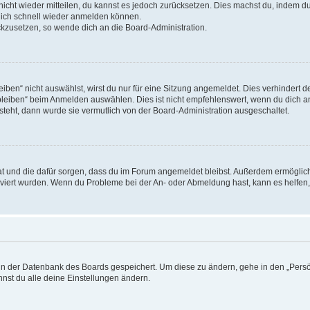
 nicht wieder mitteilen, du kannst es jedoch zurücksetzen. Dies machst du, indem 
 dich schnell wieder anmelden können.
ückzusetzen, so wende dich an die Board-Administration.
en“ nicht auswählst, wirst du nur für eine Sitzung angemeldet. Dies verhindert 
leiben“ beim Anmelden auswählen. Dies ist nicht empfehlenswert, wenn du dich an
 steht, dann wurde sie vermutlich von der Board-Administration ausgeschaltet.
 hat und die dafür sorgen, dass du im Forum angemeldet bleibst. Außerdem ermögli
tiviert wurden. Wenn du Probleme bei der An- oder Abmeldung hast, kann es helfen
n in der Datenbank des Boards gespeichert. Um diese zu ändern, gehe in den „Persö
nst du alle deine Einstellungen ändern.