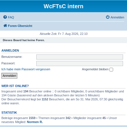
WcFTsC intern
FAQ
Anmelden
Foren-Übersicht
Aktuelle Zeit: Fr 7. Aug 2026, 22:10
Dieses Board hat keine Foren.
ANMELDEN
Benutzername:
Passwort:
Ich habe mein Passwort vergessen
Angemeldet bleiben
WER IST ONLINE?
Insgesamt sind
194
Besucher online :: 0 sichtbare Mitglieder, 0 unsichtbare Mitglieder und
194 Gäste (basierend auf den aktiven Besuchern der letzten 5 Minuten)
Der Besucherrekord liegt bei
1152
Besuchern, die am So 31. Mai 2026, 07:30 gleichzeitig
online waren.
STATISTIK
Beiträge insgesamt
1559
• Themen insgesamt
342
• Mitglieder insgesamt
45
• Unser
neuestes Mitglied:
Normen R.