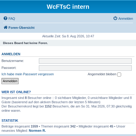
WcFTsC intern
FAQ
Anmelden
Foren-Übersicht
Aktuelle Zeit: Sa 8. Aug 2026, 10:47
Dieses Board hat keine Foren.
ANMELDEN
Benutzername:
Passwort:
Ich habe mein Passwort vergessen
Angemeldet bleiben
WER IST ONLINE?
Insgesamt sind
8
Besucher online :: 0 sichtbare Mitglieder, 0 unsichtbare Mitglieder und 8
Gäste (basierend auf den aktiven Besuchern der letzten 5 Minuten)
Der Besucherrekord liegt bei
1152
Besuchern, die am So 31. Mai 2026, 07:30 gleichzeitig
online waren.
STATISTIK
Beiträge insgesamt
1559
• Themen insgesamt
342
• Mitglieder insgesamt
45
• Unser
neuestes Mitglied:
Normen R.