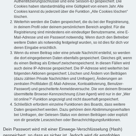
Authentifizierungsschlüssel und eine Session-ID gespeichert. Die
Cookies haben standardmäßig eine Gültigkeit von einem Jahr. Alle
Cookies kannst du jederzeit über die Funktion „Alle Cookies löschen“
löschen.
Weiterhin werden die Daten gespeichert, die du bei der Registrierung,
in deinem Profil oder deinem persönlichem Bereich angibst. Für die
Registrierung sind mindestens ein eindeutiger Benutzername, eine E-
Mail-Adresse und ein Passwort notwendig. Wenn durch den Betreiber
weitere Daten als notwendig festgelegt wurden, so ist dies für dich vor
deren Eingabe ersichtlich.
Wenn du einen Beitrag oder eine private Nachricht erstellst, so werden
die dort eingegebenen Daten ebenfalls gespeichert. Gleiches gilt, wenn
du einen Beitrag als Entwurf zwischenspeicherst. In diesen Fällen wird
auch deine IP-Adresse gespeichert. Die IP-Adresse wird weiterhin bei
folgenden Aktionen gespeichert: Löschen und Ändern von Beiträgen
(dazu zählen Private Nachrichten und Umfragen), Änderungen an
zentralen Profildaten (E-Mail-Adresse, Kontoaktivierung, Benutzer-
Passwort) und gescheiterte Anmeldeversuche. Die von deinem Browser
übermittelte Browser-Kennzeichnung (User Agent) wird nur in der „Wer
ist online?“-Funktion angezeigt und nicht dauerhaft gespeichert.
Schließlich erfordern einzelne Funktionen des Boards, dass weitere
Daten gespeichert werden. Dazu gehören dein Abstimmungsverhalten
bei Umfragen, der Gelesen-Status von deinen Beiträgen oder explizit
von dir gesetzte Lesezeichen oder Benachrichtigungsfunktionen.
Dein Passwort wird mit einer Einwege-Verschlüsselung (Hash)
gespeichert, so dass es sicher ist. Jedoch wird dir empfohlen,