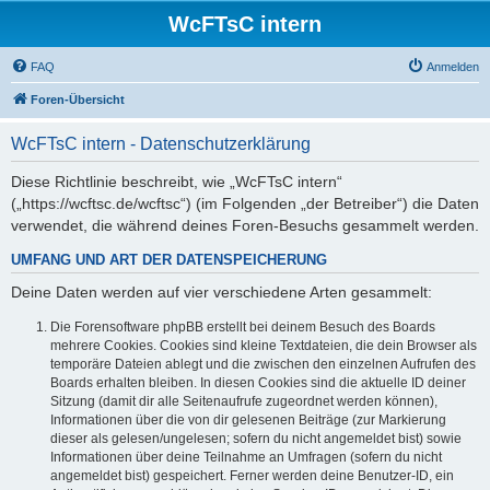
WcFTsC intern
FAQ
Anmelden
Foren-Übersicht
WcFTsC intern - Datenschutzerklärung
Diese Richtlinie beschreibt, wie „WcFTsC intern“
(„https://wcftsc.de/wcftsc“) (im Folgenden „der Betreiber“) die Daten
verwendet, die während deines Foren-Besuchs gesammelt werden.
UMFANG UND ART DER DATENSPEICHERUNG
Deine Daten werden auf vier verschiedene Arten gesammelt:
Die Forensoftware phpBB erstellt bei deinem Besuch des Boards
mehrere Cookies. Cookies sind kleine Textdateien, die dein Browser als
temporäre Dateien ablegt und die zwischen den einzelnen Aufrufen des
Boards erhalten bleiben. In diesen Cookies sind die aktuelle ID deiner
Sitzung (damit dir alle Seitenaufrufe zugeordnet werden können),
Informationen über die von dir gelesenen Beiträge (zur Markierung
dieser als gelesen/ungelesen; sofern du nicht angemeldet bist) sowie
Informationen über deine Teilnahme an Umfragen (sofern du nicht
angemeldet bist) gespeichert. Ferner werden deine Benutzer-ID, ein