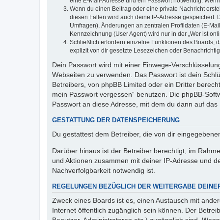
eine E-Mail-Adresse und ein Passwort notwendig. Wenn du
Wenn du einen Beitrag oder eine private Nachricht erste
diesen Fällen wird auch deine IP-Adresse gespeichert. 
Umfragen), Änderungen an zentralen Profildaten (E-Mai
Kennzeichnung (User Agent) wird nur in der „Wer ist onl
Schließlich erfordern einzelne Funktionen des Boards,
explizit von dir gesetzte Lesezeichen oder Benachrichti
Dein Passwort wird mit einer Einwege-Verschlüsselung 
Webseiten zu verwenden. Das Passwort ist dein Schlü
Betreibers, von phpBB Limited oder ein Dritter berec
mein Passwort vergessen“ benutzen. Die phpBB-Softw
Passwort an diese Adresse, mit dem du dann auf das 
GESTATTUNG DER DATENSPEICHERUNG
Du gestattest dem Betreiber, die von dir eingegeben
Darüber hinaus ist der Betreiber berechtigt, im Rahm
und Aktionen zusammen mit deiner IP-Adresse und de
Nachverfolgbarkeit notwendig ist.
REGELUNGEN BEZÜGLICH DER WEITERGABE DEINE
Zweck eines Boards ist es, einen Austausch mit andere
Internet öffentlich zugänglich sein können. Der Betrei