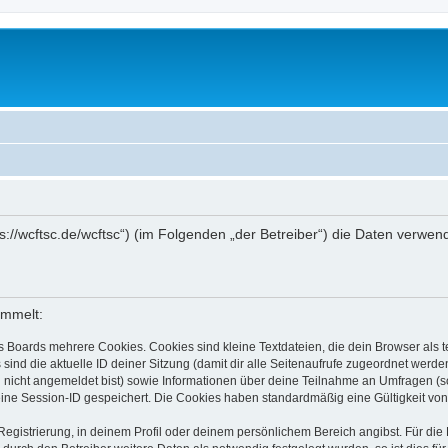
ttps://wcftsc.de/wcftsc“) (im Folgenden „der Betreiber“) die Daten ver
ammelt:
s Boards mehrere Cookies. Cookies sind kleine Textdateien, die dein Browser als
 sind die aktuelle ID deiner Sitzung (damit dir alle Seitenaufrufe zugeordnet werd
u nicht angemeldet bist) sowie Informationen über deine Teilnahme an Umfragen (s
eine Session-ID gespeichert. Die Cookies haben standardmäßig eine Gültigkeit von 
Registrierung, in deinem Profil oder deinem persönlichem Bereich angibst. Für di