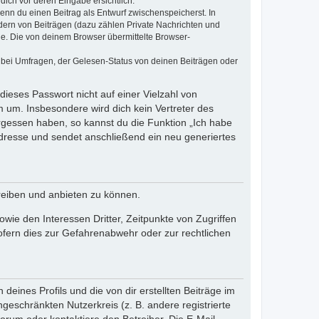
dich vor deren Eingabe ersichtlich.
wenn du einen Beitrag als Entwurf zwischenspeicherst. In
dern von Beiträgen (dazu zählen Private Nachrichten und
e. Die von deinem Browser übermittelte Browser-
 bei Umfragen, der Gelesen-Status von deinen Beiträgen oder
dieses Passwort nicht auf einer Vielzahl von
 um. Insbesondere wird dich kein Vertreter des
ergessen haben, so kannst du die Funktion „Ich habe
resse und sendet anschließend ein neu generiertes
reiben und anbieten zu können.
ie den Interessen Dritter, Zeitpunkte von Zugriffen
fern dies zur Gefahrenabwehr oder zur rechtlichen
eines Profils und die von dir erstellten Beiträge im
ngeschränkten Nutzerkreis (z. B. andere registrierte