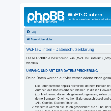
WcFTsC intern
nur für unsere interne Komunikation
FAQ
Foren-Übersicht
WcFTsC intern - Datenschutzerklärung
Diese Richtlinie beschreibt, wie „WcFTsC intern“ („h
werden.
UMFANG UND ART DER DATENSPEICHERUNG
Deine Daten werden auf vier verschiedene Arten ges
Die Forensoftware phpBB erstellt bei deinem Besuch de
Aufrufen des Boards erhalten bleiben. In diesen Cookies
(zur Markierung dieser als gelesen/ungelesen; sofern d
deine Benutzer-ID, ein Authentifizierungsschlüssel und 
„Alle Cookies löschen“ löschen.
Weiterhin werden die Daten gespeichert, die du bei der 