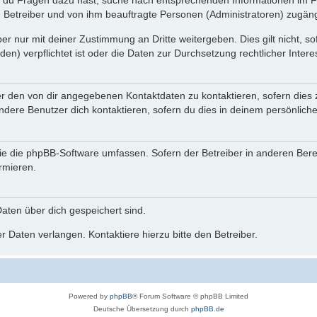
n du Fragen dazu hast, suche nach entsprechenden Informationen im Fo
n Betreiber und von ihm beauftragte Personen (Administratoren) zugäng
r nur mit deiner Zustimmung an Dritte weitergeben. Dies gilt nicht, s
n) verpflichtet ist oder die Daten zur Durchsetzung rechtlicher Interes
er den von dir angegebenen Kontaktdaten zu kontaktieren, sofern dies 
andere Benutzer dich kontaktieren, sofern du dies in deinem persönliche
, die die phpBB-Software umfassen. Sofern der Betreiber in anderen Be
ormieren.
 Daten über dich gespeichert sind.
 Daten verlangen. Kontaktiere hierzu bitte den Betreiber.
Powered by
phpBB
® Forum Software © phpBB Limited
Deutsche Übersetzung durch
phpBB.de