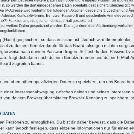
rch den Betreiber weitere Daten als notwendig festgelegt wurden, so ist dies für 
llst, so werden die dort eingegebenen Daten ebenfalls gespeichert. Gleiches gilt, 
Die IP-Adresse wird weiterhin bei folgenden Aktionen gespeichert: Löschen und Än
l-Adresse, Kontoaktivierung, Benutzer-Passwort) und gescheiterte Anmeldeversuch
ine?“-Funktion angezeigt und nicht dauerhaft gespeichert.
 dass weitere Daten gespeichert werden. Dazu gehören dein Abstimmungsverhalten
gungsfunktionen.
(Hash) gespeichert, so dass es sicher ist. Jedoch wird dir empfohlen, 
ssel zu deinem Benutzerkonto für das Board, also geh mit ihm sorgsam
htigterweise nach deinem Passwort fragen. Solltest du dein Passwort v
are fragt dich dann nach deinem Benutzernamen und deiner E-Mail-Ad
Board zugreifen kannst.
en und oben näher spezifizierten Daten zu speichern, um das Board bet
en einer Interessenabwägung zwischen deinen und seinen Interessen sow
r von deinem Browser übermittelter Browser-Kennung zu speichern, so
R DATEN
n Personen zu ermöglichen. Du bist dir daher bewusst, dass die Daten d
ber kann jedoch festlegen, dass einzelne Informationen nur für einen ei