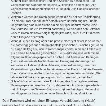
Authentifizierungsschlüssel und eine Session-ID gespeichert. Die
Cookies haben standardmäßig eine Gültigkeit von einem Jahr. Alle
Cookies kannst du jederzeit über die Funktion „Alle Cookies löschen“
löschen.
Weiterhin werden die Daten gespeichert, die du bei der Registrierung,
in deinem Profil oder deinem persönlichem Bereich angibst. Für die
Registrierung sind mindestens ein eindeutiger Benutzername, eine E-
Mail-Adresse und ein Passwort notwendig. Wenn durch den Betreiber
weitere Daten als notwendig festgelegt wurden, so ist dies für dich vor
deren Eingabe ersichtlich.
Wenn du einen Beitrag oder eine private Nachricht erstellst, so werden
die dort eingegebenen Daten ebenfalls gespeichert. Gleiches gilt, wenn
du einen Beitrag als Entwurf zwischenspeicherst. In diesen Fällen wird
auch deine IP-Adresse gespeichert. Die IP-Adresse wird weiterhin bei
folgenden Aktionen gespeichert: Löschen und Ändern von Beiträgen
(dazu zählen Private Nachrichten und Umfragen), Änderungen an
zentralen Profildaten (E-Mail-Adresse, Kontoaktivierung, Benutzer-
Passwort) und gescheiterte Anmeldeversuche. Die von deinem Browser
übermittelte Browser-Kennzeichnung (User Agent) wird nur in der „Wer
ist online?“-Funktion angezeigt und nicht dauerhaft gespeichert.
Schließlich erfordern einzelne Funktionen des Boards, dass weitere
Daten gespeichert werden. Dazu gehören dein Abstimmungsverhalten
bei Umfragen, der Gelesen-Status von deinen Beiträgen oder explizit
von dir gesetzte Lesezeichen oder Benachrichtigungsfunktionen.
Dein Passwort wird mit einer Einwege-Verschlüsselung (Hash)
gespeichert, so dass es sicher ist. Jedoch wird dir empfohlen,