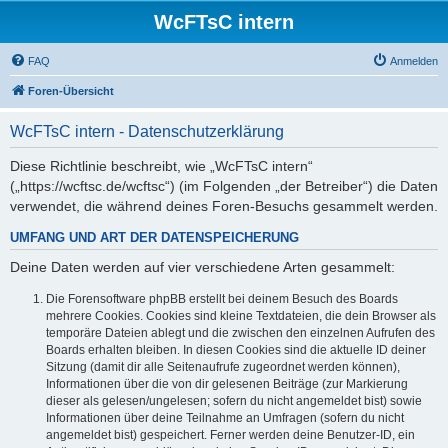
WcFTsC intern
FAQ
Anmelden
Foren-Übersicht
WcFTsC intern - Datenschutzerklärung
Diese Richtlinie beschreibt, wie „WcFTsC intern“
(„https://wcftsc.de/wcftsc“) (im Folgenden „der Betreiber“) die Daten
verwendet, die während deines Foren-Besuchs gesammelt werden.
UMFANG UND ART DER DATENSPEICHERUNG
Deine Daten werden auf vier verschiedene Arten gesammelt:
Die Forensoftware phpBB erstellt bei deinem Besuch des Boards
mehrere Cookies. Cookies sind kleine Textdateien, die dein Browser als
temporäre Dateien ablegt und die zwischen den einzelnen Aufrufen des
Boards erhalten bleiben. In diesen Cookies sind die aktuelle ID deiner
Sitzung (damit dir alle Seitenaufrufe zugeordnet werden können),
Informationen über die von dir gelesenen Beiträge (zur Markierung
dieser als gelesen/ungelesen; sofern du nicht angemeldet bist) sowie
Informationen über deine Teilnahme an Umfragen (sofern du nicht
angemeldet bist) gespeichert. Ferner werden deine Benutzer-ID, ein