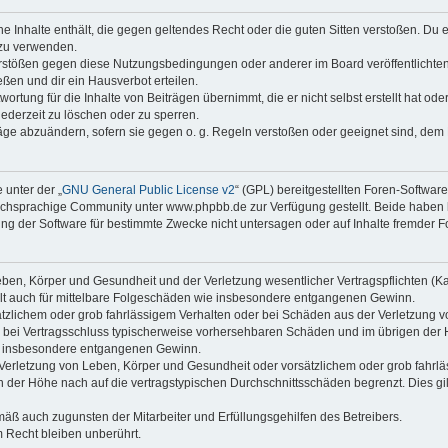
ine Inhalte enthält, die gegen geltendes Recht oder die guten Sitten verstoßen. Du 
 zu verwenden.
erstößen gegen diese Nutzungsbedingungen oder anderer im Board veröffentlichte
ßen und dir ein Hausverbot erteilen.
ortung für die Inhalte von Beiträgen übernimmt, die er nicht selbst erstellt hat od
jederzeit zu löschen oder zu sperren.
räge abzuändern, sofern sie gegen o. g. Regeln verstoßen oder geeignet sind, dem
 unter der „
GNU General Public License v2
“ (GPL) bereitgestellten Foren-Softwa
chsprachige Community unter www.phpbb.de zur Verfügung gestellt. Beide haben ke
g der Software für bestimmte Zwecke nicht untersagen oder auf Inhalte fremder F
ben, Körper und Gesundheit und der Verletzung wesentlicher Vertragspflichten (Kard
gilt auch für mittelbare Folgeschäden wie insbesondere entgangenen Gewinn.
ätzlichem oder grob fahrlässigem Verhalten oder bei Schäden aus der Verletzung 
 die bei Vertragsschluss typischerweise vorhersehbaren Schäden und im übrigen de
wie insbesondere entgangenen Gewinn.
erletzung von Leben, Körper und Gesundheit oder vorsätzlichem oder grob fahrläs
der Höhe nach auf die vertragstypischen Durchschnittsschäden begrenzt. Dies gi
mäß auch zugunsten der Mitarbeiter und Erfüllungsgehilfen des Betreibers.
 Recht bleiben unberührt.