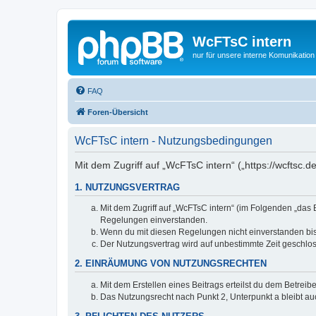
WcFTsC intern
nur für unsere interne Komunikation
FAQ
Foren-Übersicht
WcFTsC intern - Nutzungsbedingungen
Mit dem Zugriff auf „WcFTsC intern“ („https://wcftsc.
1. NUTZUNGSVERTRAG
Mit dem Zugriff auf „WcFTsC intern“ (im Folgenden „das 
Regelungen einverstanden.
Wenn du mit diesen Regelungen nicht einverstanden bist,
Der Nutzungsvertrag wird auf unbestimmte Zeit geschlos
2. EINRÄUMUNG VON NUTZUNGSRECHTEN
Mit dem Erstellen eines Beitrags erteilst du dem Betrei
Das Nutzungsrecht nach Punkt 2, Unterpunkt a bleibt 