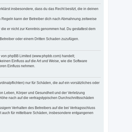
erklärst insbesondere, dass du das Recht besitzt, die in deinen
n Regeln kann der Betreiber dich nach Abmahnung zeitweise
er die er nicht zur Kenntnis genommen hat. Du gestattest dem
 Betreiber oder einem Dritten Schaden zuzufügen.
re von phpBB Limited (www.phpbb.com) handelt;
inen Einfluss auf die Art und Weise, wie die Software
oren Einfluss nehmen.
inalpflichten) nur für Schäden, die auf ein vorsätzliches oder
von Leben, Körper und Gesundheit und der Verletzung
r Höhe nach auf die vertragstypischen Durchschnittsschäden
sigem Verhalten des Betreibers auf die bei Vertragsschluss
lt auch für mittelbare Schäden, insbesondere entgangenen