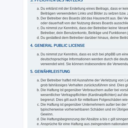
3. PFLICHTEN DES NUTZERS
Du erklärst mit der Erstellung eines Beitrags, dass er ke
Beiträgen verwendeten Links und Bilder zu setzen bzw.
Der Betreiber des Boards übt das Hausrecht aus. Bei V
oder dauerhaft von der Nutzung dieses Boards ausschlie
Du nimmst zur Kenntnis, dass der Betreiber keine Verantw
Betreiber, dein Benutzerkonto, Beiträge und Funktionen 
Du gestattest dem Betreiber darüber hinaus, deine Beit
4. GENERAL PUBLIC LICENSE
Du nimmst zur Kenntnis, dass es sich bei phpBB um eine
deutschsprachige Informationen werden durch die deuts
verwendet wird. Sie können insbesondere die Verwendun
5. GEWÄHRLEISTUNG
Der Betreiber haftet mit Ausnahme der Verletzung von Le
grob fahrlässiges Verhalten zurückzuführen sind. Dies 
Die Haftung ist gegenüber Verbrauchern außer bei vors
wesentlicher Vertragspflichten (Kardinalpflichten) auf
begrenzt. Dies gilt auch für mittelbare Folgeschäden 
Die Haftung ist gegenüber Unternehmern außer bei der V
typischerweise vorhersehbaren Schäden und im Übrigen 
Gewinn.
Die Haftungsbegrenzung der Absätze a bis c gilt sinnge
Ansprüche für eine Haftung aus zwingendem nationalem