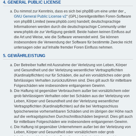
4. GENERAL PUBLIC LICENSE
Du nimmst zur Kenntnis, dass es sich bei phpBB um eine unter der „
GNU General Public License v2
“ (GPL) bereitgestellten Foren-Software
von phpBB Limited (www.phpbb.com) handelt; deutschsprachige
Informationen werden durch die deutschsprachige Community unter
www.phpbb.de zur Verfügung gestellt. Beide haben keinen Einfluss auf
die Art und Weise, wie die Software verwendet wird. Sie können
insbesondere die Verwendung der Software für bestimmte Zwecke nicht
untersagen oder auf Inhalte fremder Foren Einfluss nehmen.
5. GEWÄHRLEISTUNG
Der Betreiber haftet mit Ausnahme der Verletzung von Leben, Körper
und Gesundheit und der Verletzung wesentlicher Vertragspflichten
(Kardinalpflichten) nur für Schäden, die auf ein vorsätzliches oder grob
fahrlässiges Verhalten zurückzuführen sind. Dies gilt auch für mittelbare
Folgeschäden wie insbesondere entgangenen Gewinn.
Die Haftung ist gegenüber Verbrauchern außer bei vorsätzlichem oder
grob fahrlässigem Verhalten oder bei Schäden aus der Verletzung von
Leben, Körper und Gesundheit und der Verletzung wesentlicher
Vertragspflichten (Kardinalpflichten) auf die bei Vertragsschluss
typischerweise vorhersehbaren Schäden und im übrigen der Höhe nach
auf die vertragstypischen Durchschnittsschäden begrenzt. Dies gilt auch
für mittelbare Folgeschäden wie insbesondere entgangenen Gewinn.
Die Haftung ist gegenüber Unternehmern außer bei der Verletzung von
Leben, Körper und Gesundheit oder vorsätzlichem oder grob