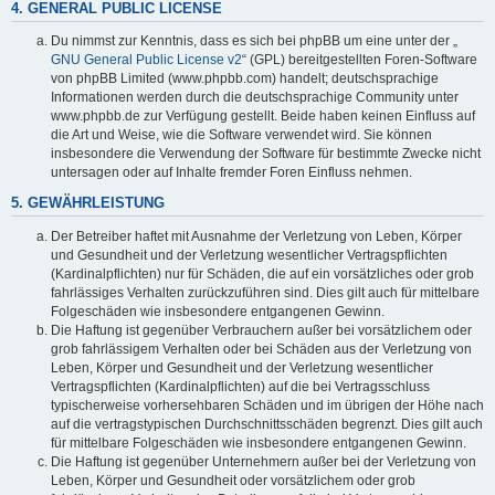
4. GENERAL PUBLIC LICENSE
Du nimmst zur Kenntnis, dass es sich bei phpBB um eine unter der „
GNU General Public License v2
“ (GPL) bereitgestellten Foren-Software
von phpBB Limited (www.phpbb.com) handelt; deutschsprachige
Informationen werden durch die deutschsprachige Community unter
www.phpbb.de zur Verfügung gestellt. Beide haben keinen Einfluss auf
die Art und Weise, wie die Software verwendet wird. Sie können
insbesondere die Verwendung der Software für bestimmte Zwecke nicht
untersagen oder auf Inhalte fremder Foren Einfluss nehmen.
5. GEWÄHRLEISTUNG
Der Betreiber haftet mit Ausnahme der Verletzung von Leben, Körper
und Gesundheit und der Verletzung wesentlicher Vertragspflichten
(Kardinalpflichten) nur für Schäden, die auf ein vorsätzliches oder grob
fahrlässiges Verhalten zurückzuführen sind. Dies gilt auch für mittelbare
Folgeschäden wie insbesondere entgangenen Gewinn.
Die Haftung ist gegenüber Verbrauchern außer bei vorsätzlichem oder
grob fahrlässigem Verhalten oder bei Schäden aus der Verletzung von
Leben, Körper und Gesundheit und der Verletzung wesentlicher
Vertragspflichten (Kardinalpflichten) auf die bei Vertragsschluss
typischerweise vorhersehbaren Schäden und im übrigen der Höhe nach
auf die vertragstypischen Durchschnittsschäden begrenzt. Dies gilt auch
für mittelbare Folgeschäden wie insbesondere entgangenen Gewinn.
Die Haftung ist gegenüber Unternehmern außer bei der Verletzung von
Leben, Körper und Gesundheit oder vorsätzlichem oder grob